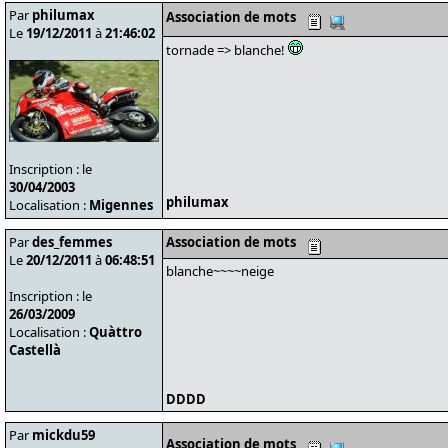
Par
philumax
Association de mots
Le
19/12/2011
à
21:46:02
tornade => blanche!
Inscription : le
30/04/2003
philumax
Localisation :
Migennes
Par
des_femmes
Association de mots
Le
20/12/2011
à
06:48:51
blanche~~~~neige
Inscription : le
26/03/2009
Localisation :
Quàttro
Castellà
DDDD
Par
mickdu59
Association de mots