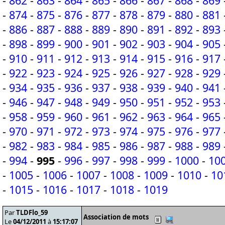
-
862
-
863
-
864
-
865
-
866
-
867
-
868
-
869
-
874
-
875
-
876
-
877
-
878
-
879
-
880
-
881
-
886
-
887
-
888
-
889
-
890
-
891
-
892
-
893
-
898
-
899
-
900
-
901
-
902
-
903
-
904
-
905
-
910
-
911
-
912
-
913
-
914
-
915
-
916
-
917
-
922
-
923
-
924
-
925
-
926
-
927
-
928
-
929
-
934
-
935
-
936
-
937
-
938
-
939
-
940
-
941
-
946
-
947
-
948
-
949
-
950
-
951
-
952
-
953
-
958
-
959
-
960
-
961
-
962
-
963
-
964
-
965
-
970
-
971
-
972
-
973
-
974
-
975
-
976
-
977
-
982
-
983
-
984
-
985
-
986
-
987
-
988
-
989
-
994
-
995
-
996
-
997
-
998
-
999
-
1000
-
10
-
1005
-
1006
-
1007
-
1008
-
1009
-
1010
-
10
-
1015
-
1016
-
1017
-
1018
-
1019
Par
TLDFlo_59
Association de mots
Le
04/12/2011
à
15:17:07