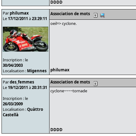
DDDD
Par
philumax
Association de mots
Le
17/12/2011
à
23:29:11
oeil=> cyclone.
Inscription : le
30/04/2003
philumax
Localisation :
Migennes
Par
des_femmes
Association de mots
Le
19/12/2011
à
20:31:31
cyclone~~~~tornade
Inscription : le
26/03/2009
Localisation :
Quàttro
Castellà
DDDD