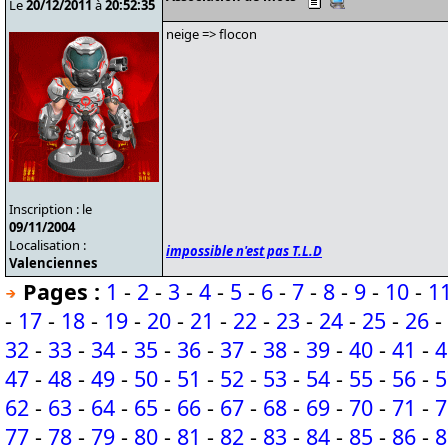
Le
20/12/2011
à
20:52:35
neige => flocon
Inscription : le
09/11/2004
Localisation :
impossible n'est pas T.L.D
Valenciennes
Pages :
1
-
2
-
3
-
4
-
5
-
6
-
7
-
8
-
9
-
10
-
1
-
17
-
18
-
19
-
20
-
21
-
22
-
23
-
24
-
25
-
26
-
32
-
33
-
34
-
35
-
36
-
37
-
38
-
39
-
40
-
41
-
4
47
-
48
-
49
-
50
-
51
-
52
-
53
-
54
-
55
-
56
-
5
62
-
63
-
64
-
65
-
66
-
67
-
68
-
69
-
70
-
71
-
7
77
-
78
-
79
-
80
-
81
-
82
-
83
-
84
-
85
-
86
-
8