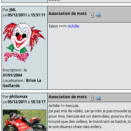
Par
JML
Association de mots
Le
05/12/2011
à
15:51:11
Talon ===>
Achille
Inscription : le
31/01/2004
Localisation :
Brive La
Gaillarde
Par
philumax
Association de mots
Le
05/12/2011
à
18:13:17
Achille => hercule.
j'ai pas mis de vidéo, car je n'en ai pas trouvée q
pour moi, hercule est un demi-dieu, pourvu d'une
trouvé que des vidéos, le montrant se battre, 
le soit disants chien des enfers.