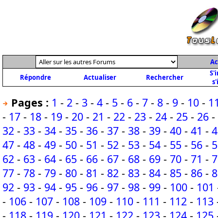
Ac
S'
Répondre
Actualiser
Rechercher
s'
Pages :
1
-
2
-
3
-
4
-
5
-
6
-
7
-
8
-
9
-
10
-
1
-
17
-
18
-
19
-
20
-
21
-
22
-
23
-
24
-
25
-
26
-
32
-
33
-
34
-
35
-
36
-
37
-
38
-
39
-
40
-
41
-
4
47
-
48
-
49
-
50
-
51
-
52
-
53
-
54
-
55
-
56
-
5
62
-
63
-
64
-
65
-
66
-
67
-
68
-
69
-
70
-
71
-
7
77
-
78
-
79
-
80
-
81
-
82
-
83
-
84
-
85
-
86
-
8
92
-
93
-
94
-
95
-
96
-
97
-
98
-
99
-
100
-
101
-
106
-
107
-
108
-
109
-
110
-
111
-
112
-
113
-
118
-
119
-
120
-
121
-
122
-
123
-
124
-
125