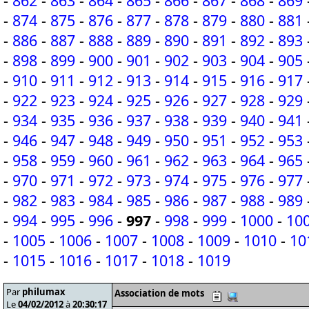
-
862
-
863
-
864
-
865
-
866
-
867
-
868
-
869
-
874
-
875
-
876
-
877
-
878
-
879
-
880
-
881
-
886
-
887
-
888
-
889
-
890
-
891
-
892
-
893
-
898
-
899
-
900
-
901
-
902
-
903
-
904
-
905
-
910
-
911
-
912
-
913
-
914
-
915
-
916
-
917
-
922
-
923
-
924
-
925
-
926
-
927
-
928
-
929
-
934
-
935
-
936
-
937
-
938
-
939
-
940
-
941
-
946
-
947
-
948
-
949
-
950
-
951
-
952
-
953
-
958
-
959
-
960
-
961
-
962
-
963
-
964
-
965
-
970
-
971
-
972
-
973
-
974
-
975
-
976
-
977
-
982
-
983
-
984
-
985
-
986
-
987
-
988
-
989
-
994
-
995
-
996
-
997
-
998
-
999
-
1000
-
10
-
1005
-
1006
-
1007
-
1008
-
1009
-
1010
-
10
-
1015
-
1016
-
1017
-
1018
-
1019
Par
philumax
Association de mots
Le
04/02/2012
à
20:30:17