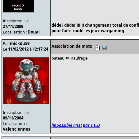
Inscription : le
déde? déde!!!!!!!! changement total de conf
27/11/2009
pour faire roulé les jeux wargaming
Localisation :
Douai
Par
mickdu59
Association de mots
Le
11/02/2012
à
12:17:24
bateau => naufrage
Inscription : le
09/11/2004
Localisation :
impossible n'est pas T.L.D
Valenciennes