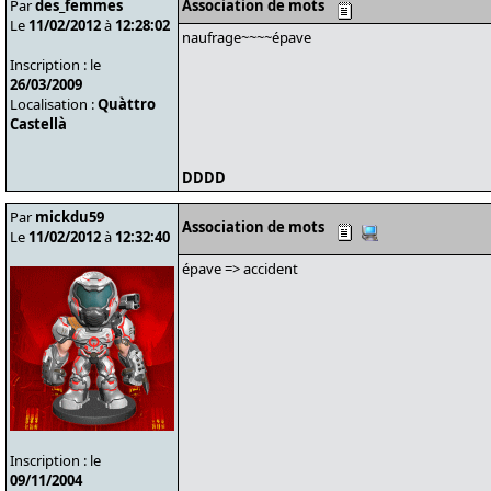
Par
des_femmes
Association de mots
Le
11/02/2012
à
12:28:02
naufrage~~~~épave
Inscription : le
26/03/2009
Localisation :
Quàttro
Castellà
DDDD
Par
mickdu59
Association de mots
Le
11/02/2012
à
12:32:40
épave => accident
Inscription : le
09/11/2004