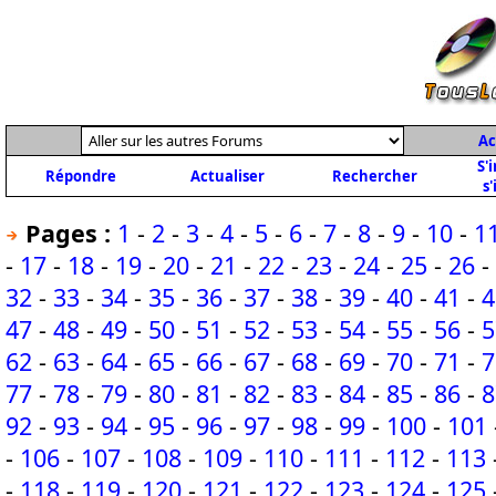
Ac
S'
Répondre
Actualiser
Rechercher
s'
Pages :
1
-
2
-
3
-
4
-
5
-
6
-
7
-
8
-
9
-
10
-
1
-
17
-
18
-
19
-
20
-
21
-
22
-
23
-
24
-
25
-
26
-
32
-
33
-
34
-
35
-
36
-
37
-
38
-
39
-
40
-
41
-
4
47
-
48
-
49
-
50
-
51
-
52
-
53
-
54
-
55
-
56
-
5
62
-
63
-
64
-
65
-
66
-
67
-
68
-
69
-
70
-
71
-
7
77
-
78
-
79
-
80
-
81
-
82
-
83
-
84
-
85
-
86
-
8
92
-
93
-
94
-
95
-
96
-
97
-
98
-
99
-
100
-
101
-
106
-
107
-
108
-
109
-
110
-
111
-
112
-
113
-
118
-
119
-
120
-
121
-
122
-
123
-
124
-
125