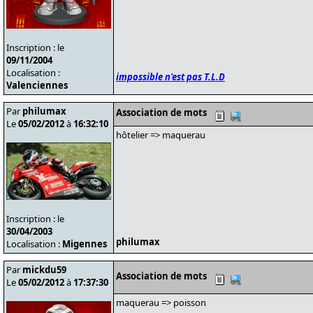
Inscription : le
09/11/2004
Localisation :
impossible n'est pas T.L.D
Valenciennes
Par
philumax
Association de mots
Le
05/02/2012
à
16:32:10
hôtelier => maquerau
Inscription : le
30/04/2003
philumax
Localisation :
Migennes
Par
mickdu59
Association de mots
Le
05/02/2012
à
17:37:30
maquerau => poisson