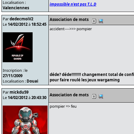
Localisation :
impossible n'est pas T.L.D
Valenciennes
Par
dedecmoiV2
Association de mots
Le
14/02/2012
à
18:52:45
accident---->>> pompier
Inscription : le
déde? déde!!!!!!!! changement total de conf
27/11/2009
pour faire roulé les jeux wargaming
Localisation :
Douai
Par
mickdu59
Association de mots
Le
14/02/2012
à
20:43:30
pompier => feu