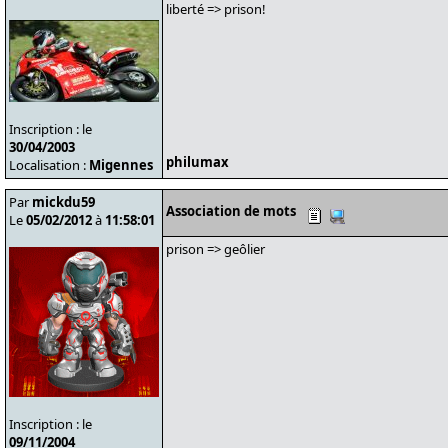
liberté => prison!
Inscription : le
30/04/2003
philumax
Localisation :
Migennes
Par
mickdu59
Association de mots
Le
05/02/2012
à
11:58:01
prison => geôlier
Inscription : le
09/11/2004