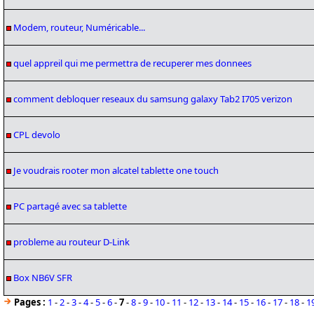
Modem, routeur, Numéricable...
quel appreil qui me permettra de recuperer mes donnees
comment debloquer reseaux du samsung galaxy Tab2 I705 verizon
CPL devolo
Je voudrais rooter mon alcatel tablette one touch
PC partagé avec sa tablette
probleme au routeur D-Link
Box NB6V SFR
Pages :
1
-
2
-
3
-
4
-
5
-
6
-
7
-
8
-
9
-
10
-
11
-
12
-
13
-
14
-
15
-
16
-
17
-
18
-
1