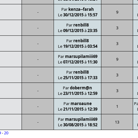
Par
kenza--farah
-
9
Le
30/12/2015
à
15:57
Par
renbill8
-
3
Le
09/12/2015
à
23:35
Par
renbill8
-
3
Le
19/12/2015
à
03:54
Par
marsupilamiii69
-
9
Le
07/12/2015
à
11:30
Par
renbill8
-
3
Le
25/11/2015
à
17:33
Par
doberm@n
-
3
Le
23/11/2015
à
12:59
Par
maroaune
P
-
1
Le
21/11/2015
à
12:39
Par
marsupilamiii69
-
13
Le
30/08/2015
à
18:52
9
-
20