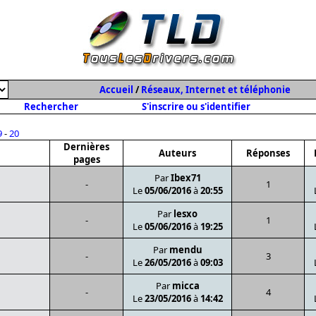
Accueil
/
Réseaux, Internet et téléphonie
Rechercher
S'inscrire ou s'identifier
9
-
20
Dernières
Auteurs
Réponses
pages
Par
Ibex71
-
1
Le
05/06/2016
à
20:55
Par
lesxo
-
1
Le
05/06/2016
à
19:25
Par
mendu
-
3
Le
26/05/2016
à
09:03
Par
micca
-
4
Le
23/05/2016
à
14:42