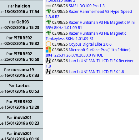
1.30.8920 build 2
03/08/26
SMSL DO100 Pro 1.3
Par
halcion
03/08/26
Razer Hammerhead V3 HyperSpeed
Le
13/03/2016
à
17:54
1.3.6 R2
Par
OcB93
03/08/26
Razer Huntsman V3 HE Magnetic Mini
Le
07/02/2016
à
15:23
65% 8KHz 1.01.09 R1
03/08/26
Razer Huntsman V3 HE Magnetic
Par
PIERRE02
Tenkeyless 8KHz 1.01.09 R1
Le
02/02/2016
à
19:32
03/08/26
Ocypus Digital Elite 2.0.6
03/08/26
Microsoft Surface Pro (11th Edition)
Par
PIERRE02
Intel 22631 26.070.2030.0 WHQL
Le
25/01/2016
à
10:50
03/08/26
Lian Li UNI FAN TL LCD FLEX Receiver
1.8
Par
oussama19
03/08/26
Lian Li UNI FAN TL LCD FLEX 1.8
Le
16/01/2016
à
07:33
Par
Laetus
Le
16/01/2016
à
00:53
Par
PIERRE02
Le
15/01/2016
à
13:28
Par
inova201
Le
15/01/2016
à
00:23
Par
inova201
Le
15/01/2016
à
00:16