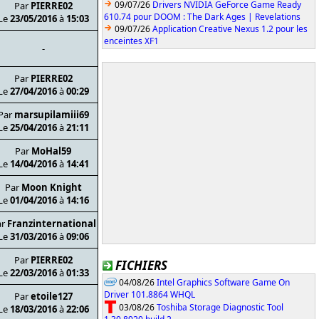
09/07/26
Drivers NVIDIA GeForce Game Ready
Par
PIERRE02
610.74 pour DOOM : The Dark Ages | Revelations
Le
23/05/2016
à
15:03
09/07/26
Application Creative Nexus 1.2 pour les
enceintes XF1
-
Par
PIERRE02
Le
27/04/2016
à
00:29
Par
marsupilamiii69
Le
25/04/2016
à
21:11
Par
MoHal59
Le
14/04/2016
à
14:41
Par
Moon Knight
Le
01/04/2016
à
14:16
ar
Franzinternational
Le
31/03/2016
à
09:06
Par
PIERRE02
FICHIERS
Le
22/03/2016
à
01:33
04/08/26
Intel Graphics Software Game On
Driver 101.8864 WHQL
Par
etoile127
03/08/26
Toshiba Storage Diagnostic Tool
Le
18/03/2016
à
22:06