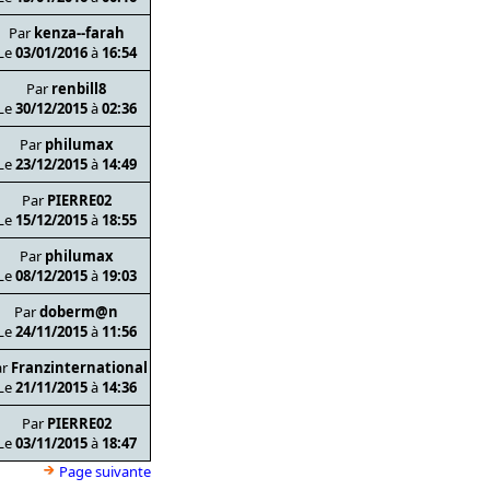
Par
kenza--farah
Le
03/01/2016
à
16:54
Par
renbill8
Le
30/12/2015
à
02:36
Par
philumax
Le
23/12/2015
à
14:49
Par
PIERRE02
Le
15/12/2015
à
18:55
Par
philumax
Le
08/12/2015
à
19:03
Par
doberm@n
Le
24/11/2015
à
11:56
ar
Franzinternational
Le
21/11/2015
à
14:36
Par
PIERRE02
Le
03/11/2015
à
18:47
Page suivante