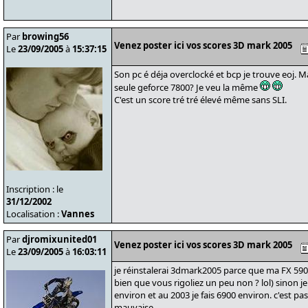
Par
browing56
Venez poster ici vos scores 3D mark 2005
Le
23/09/2005
à
15:37:15
Son pc é déja overclocké et bcp je trouve eoj. M
seule geforce 7800? Je veu la même
C'est un score tré tré élevé même sans SLI.
Inscription : le
31/12/2002
Localisation :
Vannes
Par
djromixunited01
Venez poster ici vos scores 3D mark 2005
Le
23/09/2005
à
16:03:11
je réinstalerai 3dmark2005 parce que ma FX 5900
bien que vous rigoliez un peu non ? lol) sinon je
environ et au 2003 je fais 6900 environ. c'est pa
mauvaise.