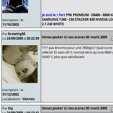
Je suis le + fort
P5K PREMIUM - E8400 - 8800 G
SAMSUNG T260 - CM STACKER 830 NVIDIA LO
Inscription : le
2.1 Z4I WHITE
11/10/2003
Par
browing56
Venez poster ici vos scores 3D mark 2005
Le
23/09/2005
à
20:22:39
???? pas énorme pour une 7800gtx? Quel score 
celle la? Et sans sli? C normal alors qu'une 6800
5500? C plus que satisfaisant
Inscription : le
31/12/2002
Localisation :
Vannes
Par
Eoj
Venez poster ici vos scores 3D mark 2005
Le
24/09/2005
à
04:13:41