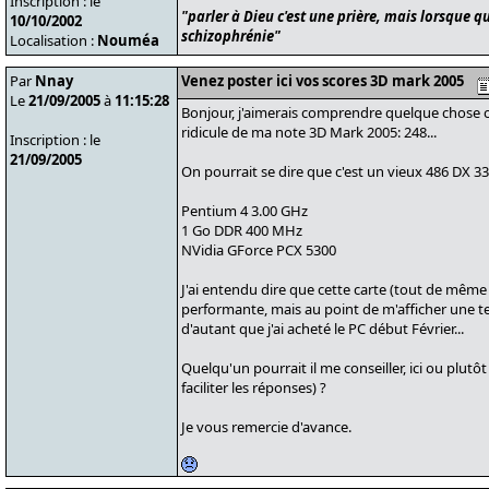
Inscription : le
"parler à Dieu c'est une prière, mais lorsque qu
10/10/2002
schizophrénie"
Localisation :
Nouméa
Par
Nnay
Venez poster ici vos scores 3D mark 2005
Le
21/09/2005
à
11:15:28
Bonjour, j'aimerais comprendre quelque chose ca
ridicule de ma note 3D Mark 2005: 248...
Inscription : le
21/09/2005
On pourrait se dire que c'est un vieux 486 DX 33 
Pentium 4 3.00 GHz
1 Go DDR 400 MHz
NVidia GForce PCX 5300
J'ai entendu dire que cette carte (tout de même 
performante, mais au point de m'afficher une te
d'autant que j'ai acheté le PC début Février...
Quelqu'un pourrait il me conseiller, ici ou plutôt
faciliter les réponses) ?
Je vous remercie d'avance.