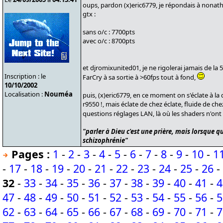
oups, pardon (x)eric6779, je répondais à nonath,
gtx :
sans o/c : 7700pts
avec o/c : 8700pts
et djromixunited01, je ne rigolerai jamais de la
Inscription : le
FarCry à sa sortie à >60fps tout à fond,
10/10/2002
Localisation :
Nouméa
puis, (x)eric6779, en ce moment on s'éclate à 
r9550 !, mais éclate de chez éclate, fluide de chez
questions réglages LAN, là où les shaders n'on
"parler à Dieu c'est une prière, mais lorsque qu
schizophrénie"
Pages :
1
-
2
-
3
-
4
-
5
-
6
-
7
-
8
-
9
-
10
-
1
-
17
-
18
-
19
-
20
-
21
-
22
-
23
-
24
-
25
-
26
-
32
-
33
-
34
-
35
-
36
-
37
-
38
-
39
-
40
-
41
-
4
47
-
48
-
49
-
50
-
51
-
52
-
53
-
54
-
55
-
56
-
5
62
-
63
-
64
-
65
-
66
-
67
-
68
-
69
-
70
-
71
-
7