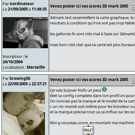
Par
nordinateur
Venez poster ici vos scores 3D mark 2005
Le
21/09/2005
à
11:49:35
3dmark test essentiellent la carte graphique, le 
resultats à condition qu'il ne soit pas trop faible 
les geforces fx sont trés mal à l'aise sur 3dmark0
mais bon c'est clair que ta carte est plus burea
Inscription : le
24/10/2004
Localisation :
Marseille
Par
browing56
Venez poster ici vos scores 3D mark 2005
Le
22/09/2005
à
22:37:21
(Je vais la jouer Nofx un peu)
Met ta config complete dans ton profil on pou
On connais pas la marque et le model de ta cart
c un mc monté soit-même pour les bricoleur ou
et la marque précise tout ca ca imflue sur les s
Moi g nouveau score, en montant ma machine