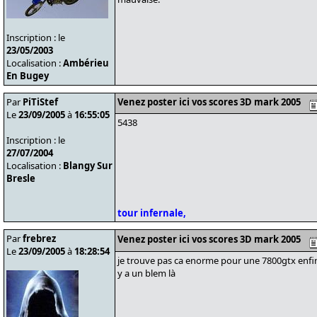
Inscription : le
23/05/2003
Localisation :
Ambérieu
En Bugey
Par
PiTiStef
Venez poster ici vos scores 3D mark 2005
Le
23/09/2005
à
16:55:05
5438
Inscription : le
27/07/2004
Localisation :
Blangy Sur
Bresle
tour infernale,
Par
frebrez
Venez poster ici vos scores 3D mark 2005
Le
23/09/2005
à
18:28:54
je trouve pas ca enorme pour une 7800gtx enfin ...
y a un blem là