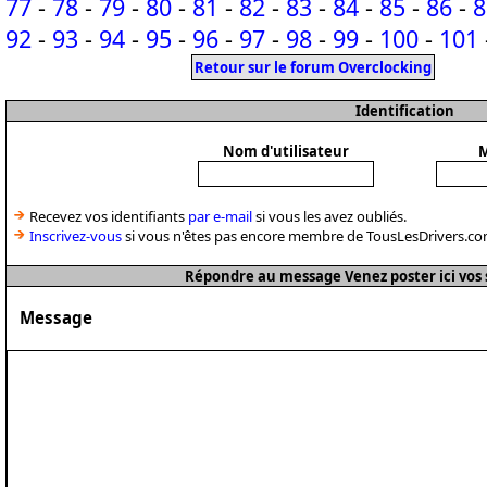
77
-
78
-
79
-
80
-
81
-
82
-
83
-
84
-
85
-
86
-
8
92
-
93
-
94
-
95
-
96
-
97
-
98
-
99
-
100
-
101
Retour sur le forum Overclocking
Identification
Nom d'utilisateur
M
Recevez vos identifiants
par e-mail
si vous les avez oubliés.
Inscrivez-vous
si vous n'êtes pas encore membre de TousLesDrivers.co
Répondre au message Venez poster ici vos 
Message