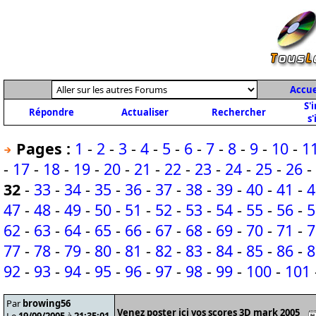
Accue
S'
Répondre
Actualiser
Rechercher
s'
Pages :
1
-
2
-
3
-
4
-
5
-
6
-
7
-
8
-
9
-
10
-
1
-
17
-
18
-
19
-
20
-
21
-
22
-
23
-
24
-
25
-
26
-
32
-
33
-
34
-
35
-
36
-
37
-
38
-
39
-
40
-
41
-
4
47
-
48
-
49
-
50
-
51
-
52
-
53
-
54
-
55
-
56
-
5
62
-
63
-
64
-
65
-
66
-
67
-
68
-
69
-
70
-
71
-
7
77
-
78
-
79
-
80
-
81
-
82
-
83
-
84
-
85
-
86
-
8
92
-
93
-
94
-
95
-
96
-
97
-
98
-
99
-
100
-
101
Par
browing56
Venez poster ici vos scores 3D mark 2005