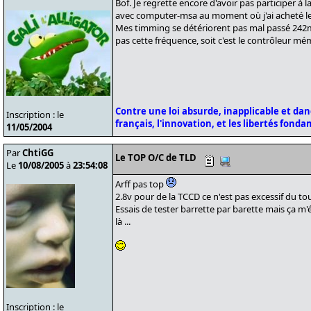
Bof. Je regrette encore d'avoir pas participer
avec computer-msa au moment où j'ai acheté le
Mes timming se détériorent pas mal passé 242mHz
pas cette fréquence, soit c'est le contrôleur mé
Contre une loi absurde, inapplicable et da
Inscription : le
français, l'innovation, et les libertés fond
11/05/2004
Par
ChtiGG
Le TOP O/C de TLD
Le
10/08/2005
à
23:54:08
Arff pas top
2.8v pour de la TCCD ce n'est pas excessif du tou
Essais de tester barrette par barette mais ça m
là ...
Inscription : le