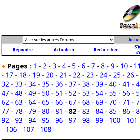
Accue
S'
Répondre
Actualiser
Rechercher
s'
Pages :
1
-
2
-
3
-
4
-
5
-
6
-
7
-
8
-
9
-
10
-
1
-
17
-
18
-
19
-
20
-
21
-
22
-
23
-
24
-
25
-
26
-
32
-
33
-
34
-
35
-
36
-
37
-
38
-
39
-
40
-
41
-
4
47
-
48
-
49
-
50
-
51
-
52
-
53
-
54
-
55
-
56
-
5
62
-
63
-
64
-
65
-
66
-
67
-
68
-
69
-
70
-
71
-
7
77
-
78
-
79
-
80
-
81
-
82
-
83
-
84
-
85
-
86
-
8
92
-
93
-
94
-
95
-
96
-
97
-
98
-
99
-
100
-
101
-
106
-
107
-
108