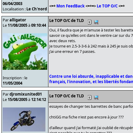
06/04/2003
<=+
Mon FeedBack
<=+=>
Le TOP O/C
<=+
Localisation :
Le Ch'nord
Par
alligator
Le TOP O/C de TLD
Le
11/08/2005
à
09:10:44
Oui, il faudra que je m'amuse à tester les bare
savoir ce qu'elles ont dans le ventre car sur du
avec deux rets.
Je tourne en 2.5-3-3-6 à 242 mais à 245 je suis o
j'ai une erreur en 7 passes.
Contre une loi absurde, inapplicable et da
Inscription : le
français, l'innovation, et les libertés fond
11/05/2004
Par
djromixunited01
Le TOP O/C de TLD
Le
15/08/2005
à
12:14:12
essayes de changer tes barrettes de banc parfoi
chtiGG ma fiche n'est pas encore à jour ???
d'ailleur quand j'ai formaté j'ai oublié de récupér