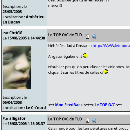
c'est possible que tu le remettes ???
merci !!!
Inscription : le
23/05/2003
Localisation :
Ambérieu
En Bugey
Par
ChtiGG
Le TOP O/C de TLD
Le
15/08/2005
à
14:44:38
Héhé c'est fait à l'instant :
http://WWW.letopoc.
Alligator également
N'oubliez pas qu'on peu classer les colonnes "Mh
cliquant sur les titres de celles ci
Inscription : le
06/04/2003
<=+
Mon FeedBack
<=+=>
Le TOP O/C
<=+
Localisation :
Le Ch'nord
Par
alligator
Le TOP O/C de TLD
Le
15/08/2005
à
15:03:37
Ca a merdé pour les températures cm et proc :