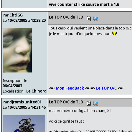
vive counter strike source mort a 1.6
Par
ChtiGG
Le TOP O/C de TLD
Le
10/08/2005
à
12:28:20
Tous ceux qui veulent une place dans le top o/c
Je le met à jour d'ici quelqeues jours
Inscription : le
06/04/2003
<=+
Mon FeedBack
<=+=>
Le TOP O/C
<=+
Localisation :
Le Ch'nord
Par
djromixunited01
Le TOP O/C de TLD
Le
10/08/2005
à
14:31:46
ma première config a bien changé !
voici ce qu'il te faut :
A('Djromixunited01','23/05/2003','AMD','Athlo