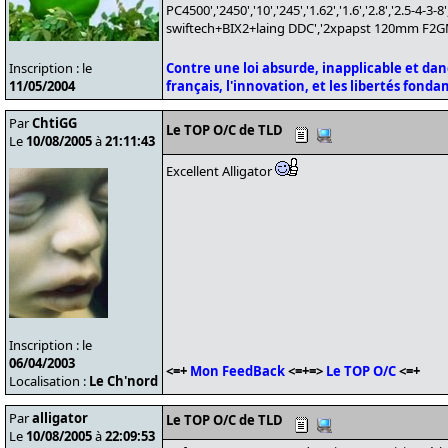
PC4500','2450','10','245','1.62','1.6','2.8','2.5-4
swiftech+BIX2+laing DDC','2xpapst 120mm F2GM','ar
Inscription : le
Contre une loi absurde, inapplicable et da
11/05/2004
français, l'innovation, et les libertés fond
Par
ChtiGG
Le TOP O/C de TLD
Le
10/08/2005
à
21:11:43
Excellent Alligator
Inscription : le
06/04/2003
<=+
Mon FeedBack
<=+=>
Le TOP O/C
<=+
Localisation :
Le Ch'nord
Par
alligator
Le TOP O/C de TLD
Le
10/08/2005
à
22:09:53