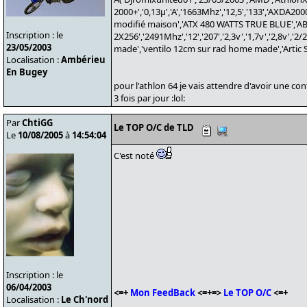
2000+','0,13µ','A','1663Mhz','12,5','133','AXDA
modifié maison','ATX 480 WATTS TRUE BLUE','ABI
Inscription : le
2X256','2491Mhz','12','207','2,3v','1,7v','2,8v','
23/05/2003
made','ventilo 12cm sur rad home made','Artic Silver 
Localisation :
Ambérieu
En Bugey
pour l'athlon 64 je vais attendre d'avoir une co
3 fois par jour :lol:
Par
ChtiGG
Le TOP O/C de TLD
Le
10/08/2005
à
14:54:04
C'est noté
Inscription : le
06/04/2003
<=+
Mon FeedBack
<=+=>
Le TOP O/C
<=+
Localisation :
Le Ch'nord