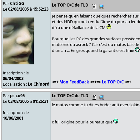
Par
ChtiGG
Le TOP O/C de TLD
Le
02/08/2005
à
15:52:23
Je pense qu'en faisant quelques recherches sur
et des HDD qui ont rendu l'âme du jour au lend
dû à une défaillance de la CM
Pourquoi les PC des grandes surfaces possède
matsonic ou asrock ? Car c'est du matos bas d
d'un an ... En gros quand la garantie est finie
Inscription : le
06/04/2003
<=+
Mon FeedBack
<=+=>
Le TOP O/C
<=+
Localisation :
Le Ch'nord
Par
psico95
Le TOP O/C de TLD
Le
03/08/2005
à
01:26:31
le matos comme tu dit es brider anti overclokin
Inscription : le
10/06/2001
c full origine pour la bureautique