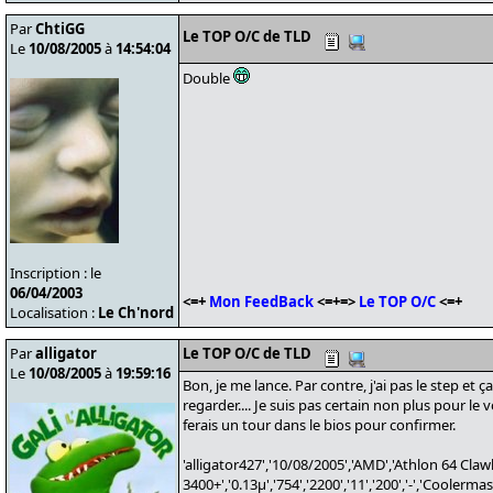
Par
ChtiGG
Le TOP O/C de TLD
Le
10/08/2005
à
14:54:04
Double
Inscription : le
06/04/2003
<=+
Mon FeedBack
<=+=>
Le TOP O/C
<=+
Localisation :
Le Ch'nord
Par
alligator
Le TOP O/C de TLD
Le
10/08/2005
à
19:59:16
Bon, je me lance. Par contre, j'ai pas le step et 
regarder.... Je suis pas certain non plus pour le v
ferais un tour dans le bios pour confirmer.
'alligator427','10/08/2005','AMD','Athlon 64 Cl
3400+','0.13µ','754','2200','11','200','-','Coolerm