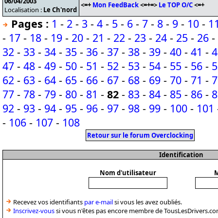
06/04/2003
<=+
Mon FeedBack
<=+=>
Le TOP O/C
<=+
Localisation :
Le Ch'nord
Pages :
1
-
2
-
3
-
4
-
5
-
6
-
7
-
8
-
9
-
10
-
1
-
17
-
18
-
19
-
20
-
21
-
22
-
23
-
24
-
25
-
26
-
32
-
33
-
34
-
35
-
36
-
37
-
38
-
39
-
40
-
41
-
4
47
-
48
-
49
-
50
-
51
-
52
-
53
-
54
-
55
-
56
-
5
62
-
63
-
64
-
65
-
66
-
67
-
68
-
69
-
70
-
71
-
7
77
-
78
-
79
-
80
-
81
-
82
-
83
-
84
-
85
-
86
-
8
92
-
93
-
94
-
95
-
96
-
97
-
98
-
99
-
100
-
101
-
106
-
107
-
108
Retour sur le forum Overclocking
Identification
Nom d'utilisateur
M
Recevez vos identifiants
par e-mail
si vous les avez oubliés.
Inscrivez-vous
si vous n'êtes pas encore membre de TousLesDrivers.co