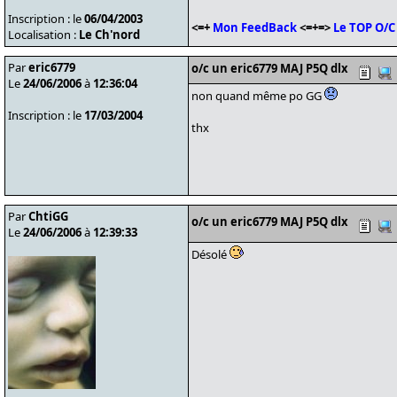
Inscription : le
06/04/2003
<=+
Mon FeedBack
<=+=>
Le TOP O/C
Localisation :
Le Ch'nord
Par
eric6779
o/c un eric6779 MAJ P5Q dlx
Le
24/06/2006
à
12:36:04
non quand même po GG
Inscription : le
17/03/2004
thx
Par
ChtiGG
o/c un eric6779 MAJ P5Q dlx
Le
24/06/2006
à
12:39:33
Désolé