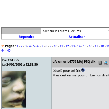
Répondre
Actualiser
Pages :
1
-
2
-
3
-
4
-
5
-
6
-
7
-
8
-
9
-
10
-
11
-
12
-
13
-
14
-
15
-
16
-
17
-
18
-
1
44
-
45
Par
ChtiGG
o/c un eric6779 MAJ P5Q dlx
Le
24/06/2006
à
12:33:50
Désolé pour toi éric
Mais c'est un mal pour un bien on dirai