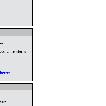
es.
950 ... Ton alim risque
ibertés
osite.