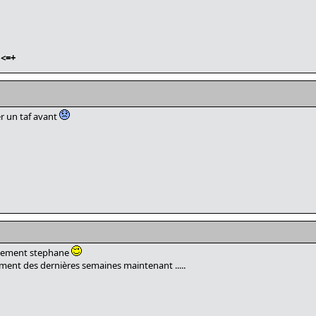
<=+
er un taf avant
cilement stephane
t des dernières semaines maintenant .....