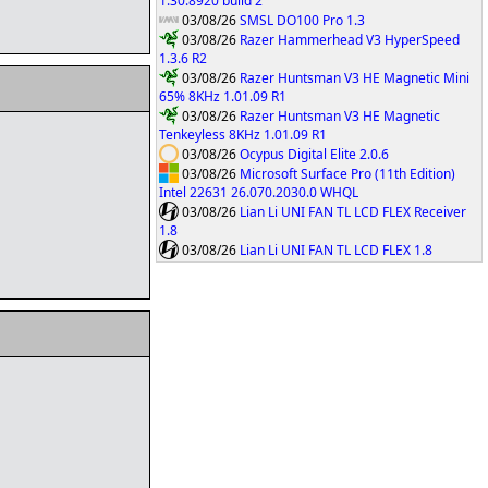
1.30.8920 build 2
03/08/26
SMSL DO100 Pro 1.3
03/08/26
Razer Hammerhead V3 HyperSpeed
1.3.6 R2
03/08/26
Razer Huntsman V3 HE Magnetic Mini
65% 8KHz 1.01.09 R1
03/08/26
Razer Huntsman V3 HE Magnetic
Tenkeyless 8KHz 1.01.09 R1
03/08/26
Ocypus Digital Elite 2.0.6
03/08/26
Microsoft Surface Pro (11th Edition)
Intel 22631 26.070.2030.0 WHQL
03/08/26
Lian Li UNI FAN TL LCD FLEX Receiver
1.8
03/08/26
Lian Li UNI FAN TL LCD FLEX 1.8