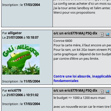
La config seras acheter d'ici un mois sur !
Inscription : le
17/03/2004
j'ai la tour antec landboy et l'alim ante
Merci pour vos propositions
Par
alligator
o/c un eric6779 MAJ P5Q dlx
Le
21/07/2006
à
10:18:07
Conroe 6600
Pour la carte mère, il faut encore un pe
Pour la ram, un kit 2Go team xtreem PC 
carte graphique : dépend de ton budjet
par contre d'être un peu limite.
Contre une loi absurde, inapplicable
fondamentales
Inscription : le
11/05/2004
Par
eric6779
o/c un eric6779 MAJ P5Q dlx
Le
21/07/2006
à
10:51:02
le budget => 1000 a 1200 euro maxi
Inscription : le
17/03/2004
avec un nouvelle ecran car le mien tire 