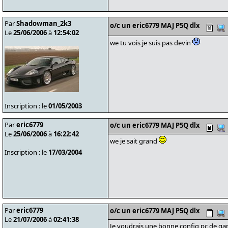
Par
Shadowman_2k3
o/c un eric6779 MAJ P5Q dlx
Le
25/06/2006
à
12:54:02
we tu vois je suis pas devin
Inscription : le
01/05/2003
Par
eric6779
o/c un eric6779 MAJ P5Q dlx
Le
25/06/2006
à
16:22:42
we je sait grand
Inscription : le
17/03/2004
Par
eric6779
o/c un eric6779 MAJ P5Q dlx
Le
21/07/2006
à
02:41:38
Je voudrais une bonne config pc de gamer