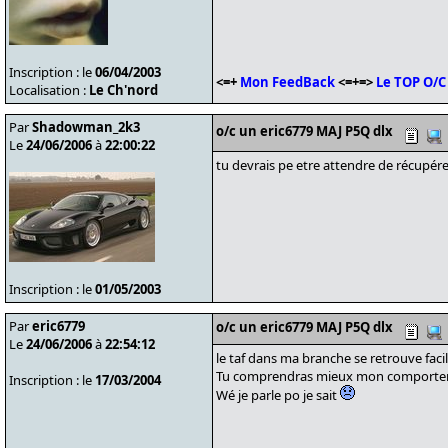
Inscription : le
06/04/2003
<=+
Mon FeedBack
<=+=>
Le TOP O/C
Localisation :
Le Ch'nord
Par
Shadowman_2k3
o/c un eric6779 MAJ P5Q dlx
Le
24/06/2006
à
22:00:22
tu devrais pe etre attendre de récupér
Inscription : le
01/05/2003
Par
eric6779
o/c un eric6779 MAJ P5Q dlx
Le
24/06/2006
à
22:54:12
le taf dans ma branche se retrouve fa
Tu comprendras mieux mon comportemen
Inscription : le
17/03/2004
Wé je parle po je sait