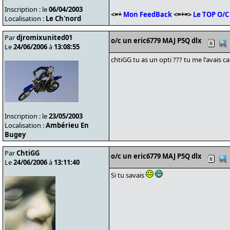
Inscription : le
06/04/2003
<=+
Mon FeedBack
<=+=>
Le TOP O/C
Localisation :
Le Ch'nord
Par
djromixunited01
o/c un eric6779 MAJ P5Q dlx
Le
24/06/2006
à
13:08:55
chtiGG tu as un opti ??? tu me l'avais c
Inscription : le
23/05/2003
Localisation :
Ambérieu En
Bugey
Par
ChtiGG
o/c un eric6779 MAJ P5Q dlx
Le
24/06/2006
à
13:11:40
Si tu savais