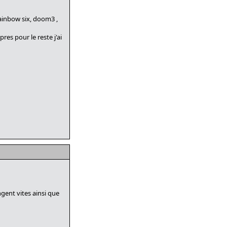
rainbow six, doom3 ,
res pour le reste j'ai
ngent vites ainsi que