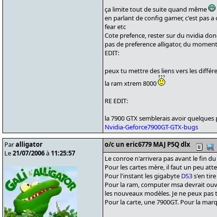
ça limite tout de suite quand même
en parlant de config gamer, c'est pas a 
fear etc
Cote prefence, rester sur du nvidia donc
pas de preference alligator, du moment 
EDIT:
peux tu mettre des liens vers les différ
la ram xtrem 8000
RE EDIT:
la 7900 GTX semblerais avoir quelques 
Nvidia-Geforce7900GT-GTX-bugs
Par
alligator
o/c un eric6779 MAJ P5Q dlx
Le
21/07/2006
à
11:25:57
Le conroe n'arrivera pas avant le fin du
Pour les cartes mère, il faut un peu atte
Pour l'instant les gigabyte
DS3
s'en tire
Pour la ram, computer msa devrait ouvri
les nouveaux modèles. Je ne peux pas tr
Pour la carte, une 7900GT. Pour la marqu