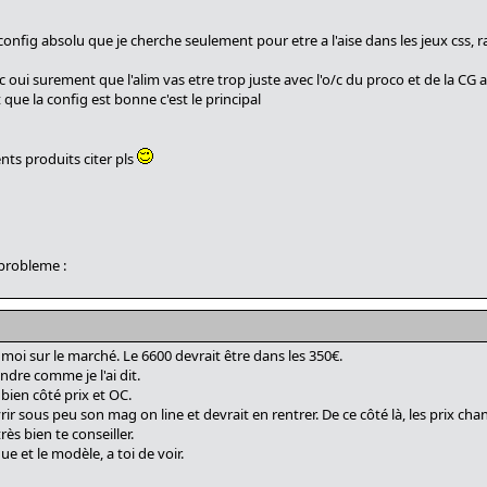
config absolu que je cherche seulement pour etre a l'aise dans les jeux css, 
 oui surement que l'alim vas etre trop juste avec l'o/c du proco et de la CG ap
que la config est bonne c'est le principal
ents produits citer pls
probleme :
 moi sur le marché. Le 6600 devrait être dans les 350€.
ndre comme je l'ai dit.
 bien côté prix et OC.
r sous peu son mag on line et devrait en rentrer. De ce côté là, les prix cha
ès bien te conseiller.
e et le modèle, a toi de voir.