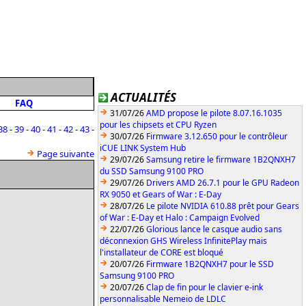
ACTUALITÉS
FAQ
31/07/26
AMD propose le pilote 8.07.16.1035
pour les chipsets et CPU Ryzen
38
-
39
-
40
-
41
-
42
-
43
-
30/07/26
Firmware 3.12.650 pour le contrôleur
iCUE LINK System Hub
Page suivante
29/07/26
Samsung retire le firmware 1B2QNXH7
du SSD Samsung 9100 PRO
29/07/26
Drivers AMD 26.7.1 pour le GPU Radeon
RX 9050 et Gears of War : E-Day
28/07/26
Le pilote NVIDIA 610.88 prêt pour Gears
of War : E-Day et Halo : Campaign Evolved
22/07/26
Glorious lance le casque audio sans
déconnexion GHS Wireless InfinitePlay mais
l'installateur de CORE est bloqué
20/07/26
Firmware 1B2QNXH7 pour le SSD
Samsung 9100 PRO
20/07/26
Clap de fin pour le clavier e-ink
personnalisable Nemeio de LDLC