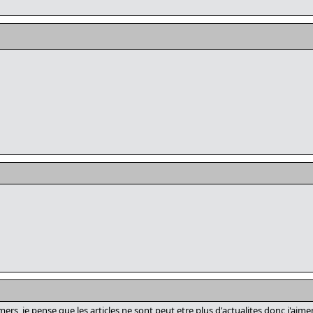
s, je pense que les articles ne sont peut etre plus d'actualites donc j'aimer