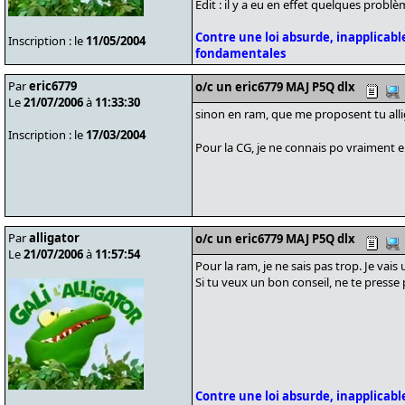
Edit : il y a eu en effet quelques problè
Contre une loi absurde, inapplicable
Inscription : le
11/05/2004
fondamentales
Par
eric6779
o/c un eric6779 MAJ P5Q dlx
Le
21/07/2006
à
11:33:30
sinon en ram, que me proposent tu alli
Inscription : le
17/03/2004
Pour la CG, je ne connais po vraiment e
Par
alligator
o/c un eric6779 MAJ P5Q dlx
Le
21/07/2006
à
11:57:54
Pour la ram, je ne sais pas trop. Je vais 
Si tu veux un bon conseil, ne te presse
Contre une loi absurde, inapplicable