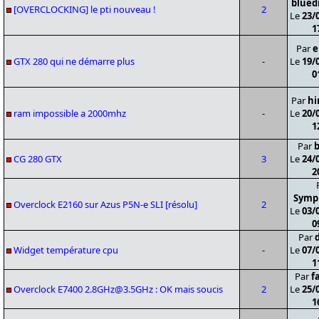
blued
[OVERCLOCKING] le pti nouveau !
2
Le
23/
1
Par
e
GTX 280 qui ne démarre plus
-
Le
19/
0
Par
hi
ram impossible a 2000mhz
-
Le
20/
1
Par
b
CG 280 GTX
3
Le
24/
2
Symp
Overclock E2160 sur Azus P5N-e SLI [résolu]
2
Le
03/
0
Par
Widget température cpu
-
Le
07/
1
Par
f
Overclock E7400 2.8GHz@3.5GHz : OK mais soucis
2
Le
25/
1