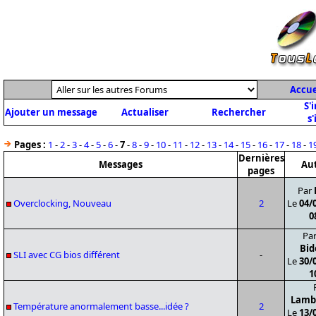
Accue
S'
Ajouter un message
Actualiser
Rechercher
s'
Pages :
1
-
2
-
3
-
4
-
5
-
6
-
7
-
8
-
9
-
10
-
11
-
12
-
13
-
14
-
15
-
16
-
17
-
18
-
1
Dernières
Messages
Au
pages
Par
Overclocking, Nouveau
2
Le
04/
0
Pa
Bid
SLI avec CG bios différent
-
Le
30/
1
Lamb
Température anormalement basse...idée ?
2
Le
13/