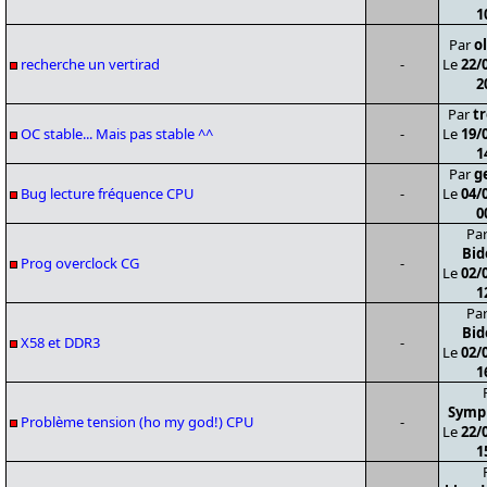
1
Par
o
recherche un vertirad
-
Le
22/
2
Par
tr
OC stable... Mais pas stable ^^
-
Le
19/
1
Par
g
Bug lecture fréquence CPU
-
Le
04/
0
Pa
Bid
Prog overclock CG
-
Le
02/
1
Pa
Bid
X58 et DDR3
-
Le
02/
1
Symp
Problème tension (ho my god!) CPU
-
Le
22/
1