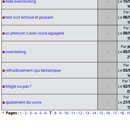
Aide overclocking
-
Le
15/
1
Par
test occt échoué et poutant
-
Le
06/
1
Par
oc phenom 2 avec vcore egsagéré
-
Le
09/
1
Par
p
overcloking
-
Le
05/
2
Par
refroidissement cpu fantastique
-
Le
03/
1
Par
Magie ou pas ?
-
Le
02/
0
Par
ajustement du vcore
-
Le
27/
1
Pages :
1
-
2
-
3
-
4
-
5
-
6
-
7
-
8
-
9
-
10
-
11
-
12
-
13
-
14
-
15
-
16
-
17
-
18
-
1