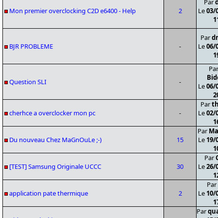
Par
Mon premier overclocking C2D e6400 - Help
2
Le
03/
1
Par
d
BJR PROBLEME
-
Le
06/
1
Pa
Bid
Question SLI
-
Le
06/
2
Par
t
cherhce a overclocker mon pc
-
Le
02/
1
Par
Ma
Du nouveau Chez MaGnOuLe ;-)
15
Le
19/
1
Par
[TEST] Samsung Originale UCCC
30
Le
26/
1
Par
application pate thermique
2
Le
10/
1
Par
qu